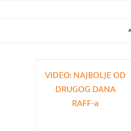
Skip
to
content
VIDEO: NAJBOLJE OD
DRUGOG DANA
RAFF-a
Trenutci za sjećanje - drugi dan
RAFF-a