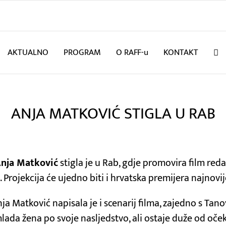
AKTUALNO
PROGRAM
O RAFF-u
KONTAKT
ANJA MATKOVIĆ STIGLA U RAB
nja Matković
stigla je u Rab, gdje promovira film red
al. Projekcija će ujedno biti i hrvatska premijera najno
nja Matković napisala je i scenarij filma, zajedno s T
mlada žena po svoje nasljedstvo, ali ostaje duže od oček