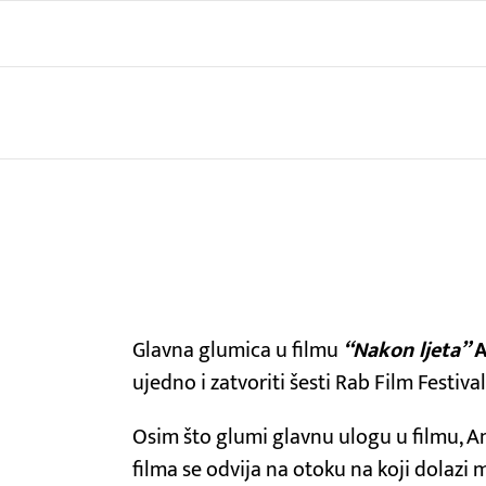
Skip
to
content
View
Larger
Glavna glumica u filmu
“Nakon ljeta”
A
Image
ujedno i zatvoriti šesti Rab Film Festiv
Osim što glumi glavnu ulogu u filmu, A
filma se odvija na otoku na koji dolazi 