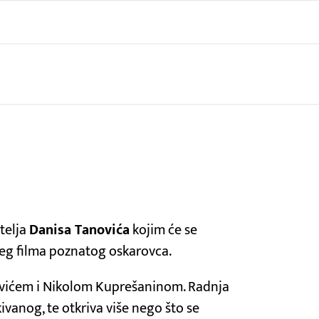
atelja
Danisa Tanovića
kojim će se
vijeg filma poznatog oskarovca.
anovićem i Nikolom Kuprešaninom. Radnja
ivanog, te otkriva više nego što se