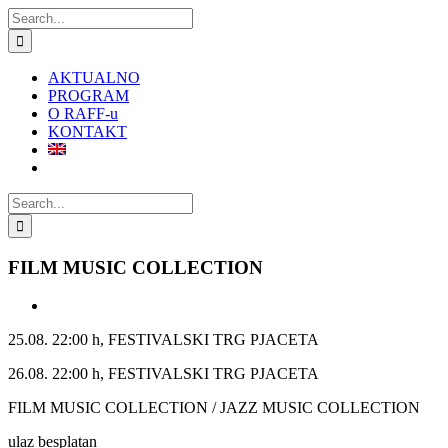
Skip
Search
to
for:
content
AKTUALNO
PROGRAM
O RAFF-u
KONTAKT
Search
for:
FILM MUSIC COLLECTION
View
Larger
25.08. 22:00 h, FESTIVALSKI TRG PJACETA
Image
26.08. 22:00 h, FESTIVALSKI TRG PJACETA
FILM MUSIC COLLECTION / JAZZ MUSIC COLLECTION
ulaz besplatan