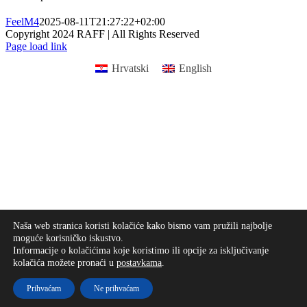
FeelM4
2025-08-11T21:27:22+02:00
Copyright 2024 RAFF | All Rights Reserved
Facebook
Instagram
Email
Page load link
Hrvatski
English
Go
to
Top
Naša web stranica koristi kolačiće kako bismo vam pružili najbolje
moguće korisničko iskustvo.
Informacije o kolačićima koje koristimo ili opcije za isključivanje
kolačića možete pronaći u
postavkama
.
Prihvaćam
Ne prihvaćam