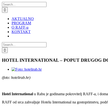
Skip
Search
to
for:
content
AKTUALNO
PROGRAM
O RAFF-u
KONTAKT
Search
for:
HOTEL INTERNATIONAL – POPUT DRUGOG 
View
Larger
(foto: hotelirab.hr)
Image
Hotel International
u Rabu je godinama pokrovitelj RAFF-a, i domaćin
RAFF od srca zahvaljuje Hotelu International na gostoprimstvu, podršc