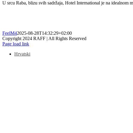
U srcu Raba, blizu svih sadržaja, Hotel International je na idealnom 
FeelM4
2025-08-28T14:32:29+02:00
Copyright 2024 RAFF | All Rights Reserved
Facebook
Instagram
Email
Page load link
Hrvatski
Go
to
Top