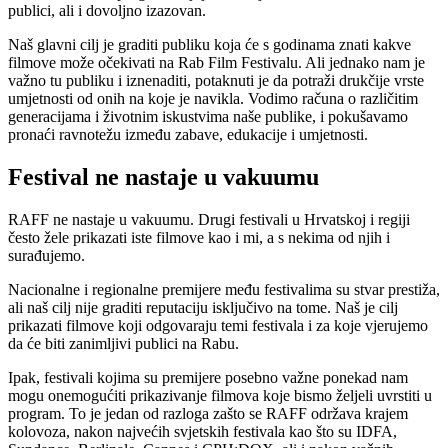
publici, ali i dovoljno izazovan.
Naš glavni cilj je graditi publiku koja će s godinama znati kakve
filmove može očekivati na Rab Film Festivalu. Ali jednako nam je
važno tu publiku i iznenaditi, potaknuti je da potraži drukčije vrste
umjetnosti od onih na koje je navikla. Vodimo računa o različitim
generacijama i životnim iskustvima naše publike, i pokušavamo
pronaći ravnotežu između zabave, edukacije i umjetnosti.
Festival ne nastaje u vakuumu
RAFF ne nastaje u vakuumu. Drugi festivali u Hrvatskoj i regiji
često žele prikazati iste filmove kao i mi, a s nekima od njih i
surađujemo.
Nacionalne i regionalne premijere među festivalima su stvar prestiža,
ali naš cilj nije graditi reputaciju isključivo na tome. Naš je cilj
prikazati filmove koji odgovaraju temi festivala i za koje vjerujemo
da će biti zanimljivi publici na Rabu.
Ipak, festivali kojima su premijere posebno važne ponekad nam
mogu onemogućiti prikazivanje filmova koje bismo željeli uvrstiti u
program. To je jedan od razloga zašto se RAFF održava krajem
kolovoza, nakon najvećih svjetskih festivala kao što su IDFA,