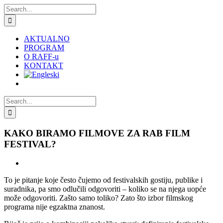
Skip
Search
to
for:
content
AKTUALNO
PROGRAM
O RAFF-u
KONTAKT
Search
for:
KAKO BIRAMO FILMOVE ZA RAB FILM
FESTIVAL?
View
Larger
To je pitanje koje često čujemo od festivalskih gostiju, publike i
Image
suradnika, pa smo odlučili odgovoriti – koliko se na njega uopće
može odgovoriti. Zašto samo toliko? Zato što izbor filmskog
programa nije egzaktna znanost.