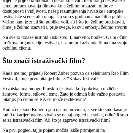
Riječ je prije o kombinaciji nekoliko stvari: definiranja festivalske
teme, prepoznavanja filmova koje želimo prikazati, njihove
dostupnosti i vidljivosti, našeg razumijevanja hrvatske i europske
festivalske scene, ali i onoga što smo s godinama naučili o publici.
Važno nam je znati što publika voli, ali i što joj želimo predstaviti,
čime je želimo izazvati i, prije svega, kakvu emociju želimo stvoriti.
Na sve to dolaze instinkt i iskustvo. I, naravno, budžet. Osim očitih
troškova organizacije festivala, i samo prikazivanje filma ima svoju
ozbiljnu cijenu.
Što znači istraživački film?
Kada me moj prijatelj Robert Zuber pozvao da selektiram Rab Film
Festival, moje prvo pitanje bilo je: “Kakav festival?”
Hrvatska ima mnogo filmskih festivala koji pokrivaju različite
žanrove, forme, stilove i teme. Zato je odmah bilo važno postaviti
pitanje: po čemu se RAFF može razlikovati?
Budući da smo Robert i ja u osnovi novinari, a sve što smo kasnije
radili u karijeri nadovezivalo se na taj pogled na svijet, odlučili smo
se za istraživački film. Ali što je zapravo istraživački film?
Na prvi pogled, taj je pojam možda lakše primijeniti na