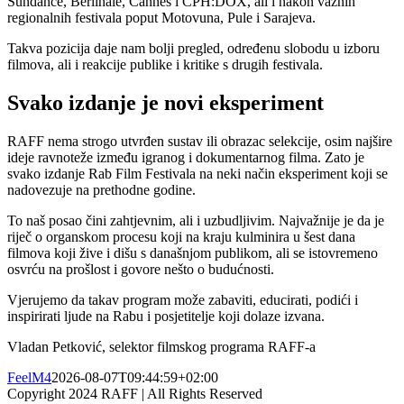
Sundance, Berlinale, Cannes i CPH:DOX, ali i nakon važnih
regionalnih festivala poput Motovuna, Pule i Sarajeva.
Takva pozicija daje nam bolji pregled, određenu slobodu u izboru
filmova, ali i reakcije publike i kritike s drugih festivala.
Svako izdanje je novi eksperiment
RAFF nema strogo utvrđen sustav ili obrazac selekcije, osim najšire
ideje ravnoteže između igranog i dokumentarnog filma. Zato je
svako izdanje Rab Film Festivala na neki način eksperiment koji se
nadovezuje na prethodne godine.
To naš posao čini zahtjevnim, ali i uzbudljivim. Najvažnije je da je
riječ o organskom procesu koji na kraju kulminira u šest dana
filmova koji žive i dišu s današnjom publikom, ali se istovremeno
osvrću na prošlost i govore nešto o budućnosti.
Vjerujemo da takav program može zabaviti, educirati, podići i
inspirirati ljude na Rabu i posjetitelje koji dolaze izvana.
Vladan Petković, selektor filmskog programa RAFF-a
FeelM4
2026-08-07T09:44:59+02:00
Copyright 2024 RAFF | All Rights Reserved