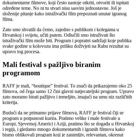
dokumentarne filmove, koji često nastoje otkriti, otvoriti ili ispitati
određene teme. No ni tu stvari nisu sasvim jednostavne. Još je
složenije pitanje kako istraživački film prepoznati unutar igranog
filma.
Zato smo shvatili da ćemo, zajedno s publikom i kolegama u
Hrvatskoj i svijetu, učiti putem. Odlučili smo istraživati što
istraživački film može biti. Program i popratni sadržaji koje publika
svake godine u kolovozu ima priliku doživjeti na Rabu rezultat su
upravo tog procesa.
Mali festival s pažljivo biranim
programom
RAFF je mali, “boutique” festival. To znači da prikazujemo oko 25
filmova, od čega samo 12 čini glavni natjecateljski program. Upravo
zato moramo birati pažljivo i temeljito, imajući na umu niz različitih
kriterija.
Budući da ne primamo prijave filmova, RAFF je festival čiji se
program u potpunosti kurira. Pratimo velike i male festivale u
Europi, Sjevernoj Americi i Aziji, pratimo što se događa u Hrvatskoj
i regiji, i gledamo mnogo dokumentarnih i igranih filmova kako
bismo oblikovali program koji je zanimljiv, relevantan, okrenut