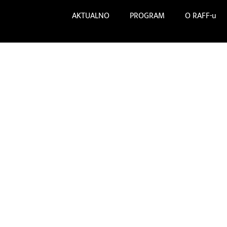
Skip
AKTUALNO
PROGRAM
O RAFF-u
to
content
O