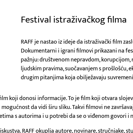
Festival istraživačkog filma
RAFF je nastao iz ideje da istraživački film za
Dokumentarni i igrani filmovi prikazani na fe
pažnju: društvenom nepravdom, korupcijom, 
ljudskim pravima, suočavanjem s prošlošću, 
drugim pitanjima koja obilježavaju suvremeni 
ilm koji donosi informacije. To je film koji otvara sloje
i mogućnost da vidi širu sliku. Takvi filmovi ne završa
retima s autorima i u potrebi da se o viđenom govori i 
iskustva. RAFF okuplja autore, novinare, stručnjake, st