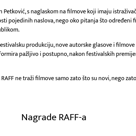
 Petković, s naglaskom na filmove koji imaju istraživa
ti pojedinih naslova, nego oko pitanja što određeni fil
ublikom.
stivalsku produkciju, nove autorske glasove i filmov
formira pažljivo i postupno, nakon festivalskih premije
a. RAFF ne traži filmove samo zato što su novi, nego zat
Nagrade RAFF-a