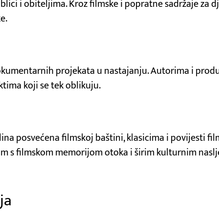
ici i obiteljima. Kroz filmske i popratne sadržaje za dj
e.
kumentarnih projekata u nastajanju. Autorima i produc
ktima koji se tek oblikuju.
ina posvećena filmskoj baštini, klasicima i povijesti f
ram s filmskom memorijom otoka i širim kulturnim nasl
ja