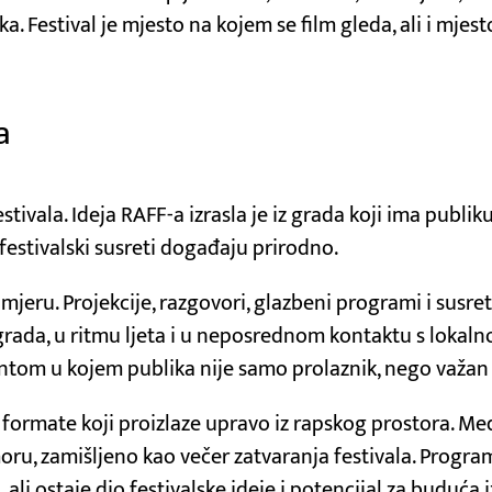
ka. Festival je mjesto na kojem se film gleda, ali i mjes
a
stivala. Ideja RAFF-a izrasla je iz grada koji ima publik
festivalski susreti događaju prirodno.
mjeru. Projekcije, razgovori, glazbeni programi i susre
grada, u ritmu ljeta i u neposrednom kontaktu s lokal
ntom u kojem publika nije samo prolaznik, nego važan d
te formate koji proizlaze upravo iz rapskog prostora. 
oru, zamišljeno kao večer zatvaranja festivala. Progr
, ali ostaje dio festivalske ideje i potencijal za buduća 