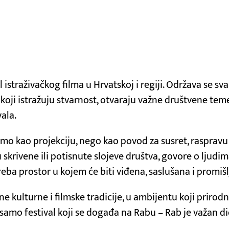
val istraživačkog filma u Hrvatskoj i regiji. Održava se 
oji istražuju stvarnost, otvaraju važne društvene tem
vala.
amo kao projekciju, nego kao povod za susret, raspravu 
ju skrivene ili potisnute slojeve društva, govore o ljud
treba prostor u kojem će biti viđena, saslušana i promiš
e kulturne i filmske tradicije, u ambijentu koji prirodno
 samo festival koji se događa na Rabu – Rab je važan di