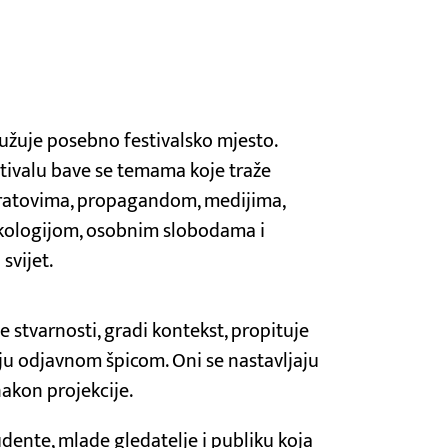
služuje posebno festivalsko mjesto.
stivalu bave se temama koje traže
ratovima, propagandom, medijima,
ekologijom, osobnim slobodama i
svijet.
ve stvarnosti, gradi kontekst, propituje
vaju odjavnom špicom. Oni se nastavljaju
nakon projekcije.
udente, mlade gledatelje i publiku koja