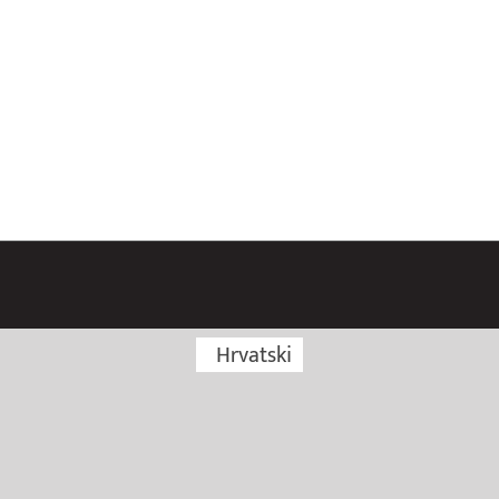
 ceremoniju zatvaranja
Hrvatski