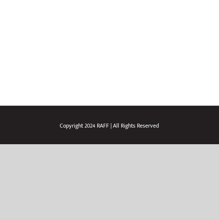
Zbog najave izrazito lošeg vremena
prebacuje se u Ljetno kino
Copyright 2024 RAFF | All Rights Reserved