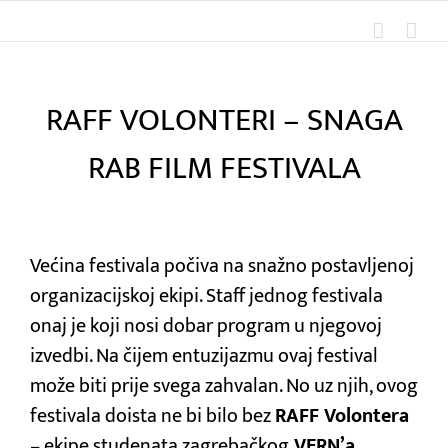
Skip
to
content
RAFF VOLONTERI – SNAGA
RAB FILM FESTIVALA
View
Larger
Većina festivala počiva na snažno postavljenoj
Image
organizacijskoj ekipi. Staff jednog festivala
onaj je koji nosi dobar program u njegovoj
izvedbi. Na čijem entuzijazmu ovaj festival
može biti prije svega zahvalan. No uz njih, ovog
festivala doista ne bi bilo bez
RAFF Volontera
– ekipe studenata zagrebačkog
VERN’a,