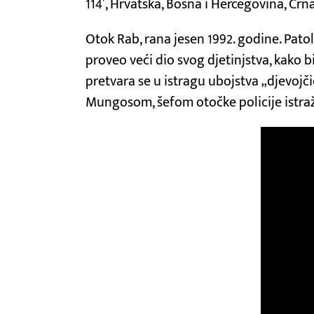
114’, Hrvatska, Bosna i Hercegovina, Crn
Otok Rab, rana jesen 1992. godine. Pato
proveo veći dio svog djetinjstva, kako 
pretvara se u istragu ubojstva „djevojči
Mungosom, šefom otočke policije istražuj