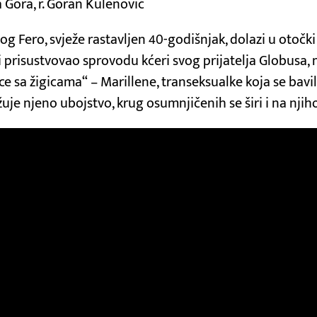
a Gora, r. Goran Kulenović
log Fero, svježe rastavljen 40-godišnjak, dolazi u otoč
bi prisustvovao sprovodu kćeri svog prijatelja Globusa
ce sa žigicama“ – Marillene, transeksualke koja se bavi
e njeno ubojstvo, krug osumnjičenih se širi i na njiho