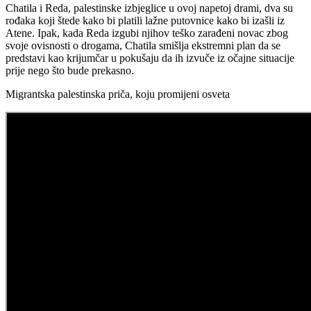
Chatila i Reda, palestinske izbjeglice u ovoj napetoj drami, dva su
rođaka koji štede kako bi platili lažne putovnice kako bi izašli iz
Atene. Ipak, kada Reda izgubi njihov teško zarađeni novac zbog
svoje ovisnosti o drogama, Chatila smišlja ekstremni plan da se
predstavi kao krijumčar u pokušaju da ih izvuče iz očajne situacije
prije nego što bude prekasno.
Migrantska palestinska priča, koju promijeni osveta