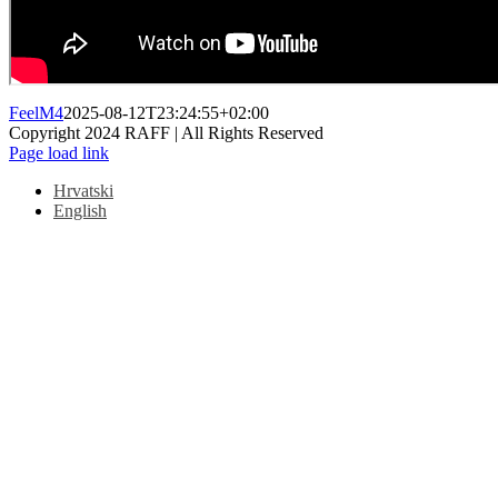
FeelM4
2025-08-12T23:24:55+02:00
Copyright 2024 RAFF | All Rights Reserved
Facebook
Instagram
Email
Page load link
Hrvatski
English
Go
to
Top