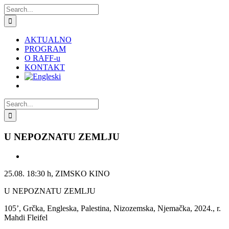
Skip
Search
to
for:
content
AKTUALNO
PROGRAM
O RAFF-u
KONTAKT
Search
for:
U NEPOZNATU ZEMLJU
View
Larger
25.08. 18:30 h, ZIMSKO KINO
Image
U NEPOZNATU ZEMLJU
105’, Grčka, Engleska, Palestina, Nizozemska, Njemačka, 2024., r.
Mahdi Fleifel