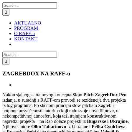
Skip
Search
to
for:
content
AKTUALNO
PROGRAM
O RAFF-u
KONTAKT
Search
for:
ZAGREBDOX NA RAFF-u
View
Larger
Nakon sjajnog starta novog koncepta
Slow Pitch ZagrebDox Pro
Image
izdanja, u suradnji s RAFF-om provodi se rezidencija dva projekta
iz tog programa. Po sličnom principu slow pitcha u Zagrebu–
potpune posvećenosti autorima koji rade svoje nove filmove, u
nekompetitivnoj atmosferi, koja teži trajnijem konstruktivnom
napretku projekta – na Rab dolaze projekti iz
Bugarske i Ukrajine.
Njihove autore
Olhu Tuharinovu
iz Ukrajine i
Petka Gyulcheva
iz Bugarske, četiri dana mentorski će pomagati
Lina Vdovîi &