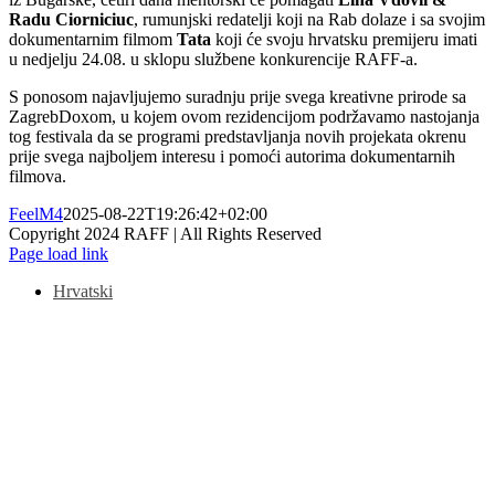
Radu Ciorniciuc
, rumunjski redatelji koji na Rab dolaze i sa svojim
dokumentarnim filmom
Tata
koji će svoju hrvatsku premijeru imati
u nedjelju 24.08. u sklopu službene konkurencije RAFF-a.
S ponosom najavljujemo suradnju prije svega kreativne prirode sa
ZagrebDoxom, u kojem ovom rezidencijom podržavamo nastojanja
tog festivala da se programi predstavljanja novih projekata okrenu
prije svega najboljem interesu i pomoći autorima dokumentarnih
filmova.
FeelM4
2025-08-22T19:26:42+02:00
Copyright 2024 RAFF | All Rights Reserved
Facebook
Instagram
Email
Page load link
Hrvatski
Go
to
Top