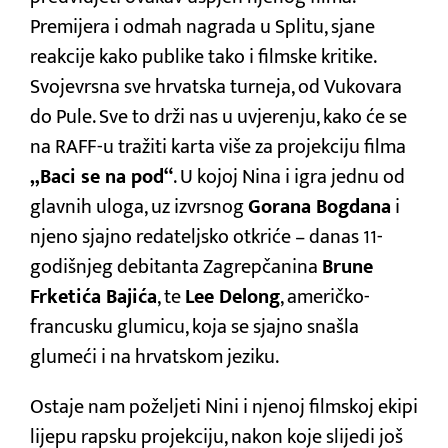
Premijera i odmah nagrada u Splitu, sjane
reakcije kako publike tako i filmske kritike.
Svojevrsna sve hrvatska turneja, od Vukovara
do Pule. Sve to drži nas u uvjerenju, kako će se
na RAFF-u tražiti karta više za projekciju filma
„Baci se na pod“
. U kojoj Nina i igra jednu od
glavnih uloga, uz izvrsnog
Gorana Bogdana
i
njeno sjajno redateljsko otkriće – danas 11-
godišnjeg debitanta Zagrepčanina
Brune
Frketića Bajića
, te
Lee Delong
, američko-
francusku glumicu, koja se sjajno snašla
glumeći i na hrvatskom jeziku.
Ostaje nam poželjeti Nini i njenoj filmskoj ekipi
lijepu rapsku projekciju, nakon koje slijedi još