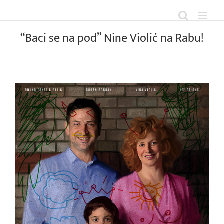
Skip
to
content
“Baci se na pod” Nine Violić na Rabu!
View
Larger
Image