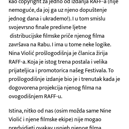
kao copyright za jedno od izdanja RAFF-a (nije
nemoguće, da joj ga uz njeno dopuštenje
jednog dana i ukrademo!). I u tom smislu
svojevrsno finale predivne ljetne
distribucijske filmske priče njenog filma
završava na Rabu. I ima u tome neke logike.
Nina Violić prošlogodišnja je članica žirija
RAFF-a. Koja je istog trena postala i velika
prijateljica i promotorica našeg Festivala. To
prošlogodišnje izdanje bio je i trenutak kada je
dogovorena projekcija njenog filma na
ovogodišnjem RAFF-u.
Istina, nitko od nas (osim možda same Nine
Violić i njene filmske ekipe) nije mogao
predvidjeti ovakav uspjeh njenog filma.