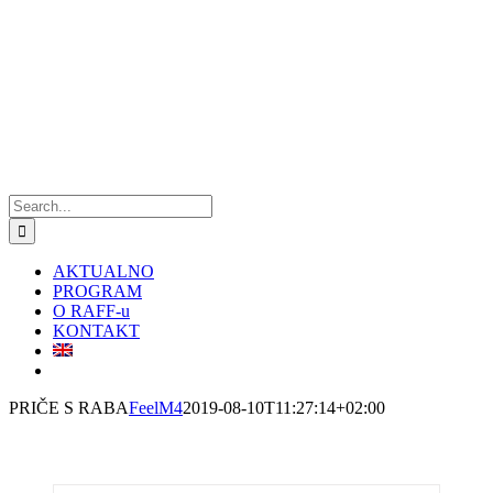
Skip
to
content
Search
for:
AKTUALNO
PROGRAM
O RAFF-u
KONTAKT
PRIČE S RABA
FeelM4
2019-08-10T11:27:14+02:00