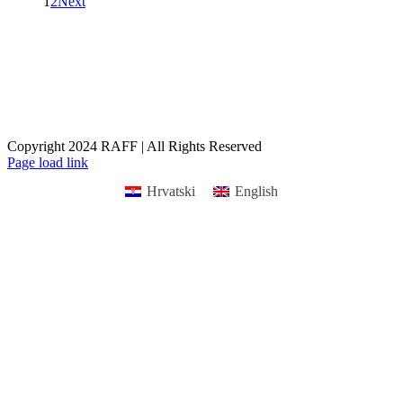
1
2
Next
Copyright 2024 RAFF | All Rights Reserved
Facebook
Instagram
Email
Page load link
Hrvatski
English
Go
to
Top